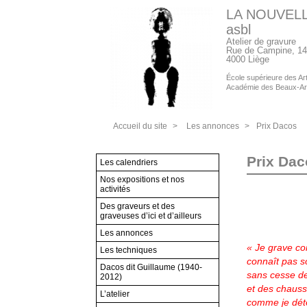
LA NOUVEL
asbl
Atelier de gravure
Rue de Campine, 14
4000 Liège
École supérieure des Arts
Académie des Beaux-Ar
Accueil du site
>
Les annonces
>
Prix Dacos
Prix Dac
Les calendriers
Nos expositions et nos
activités
Des graveurs et des
graveuses d’ici et d’ailleurs
Les annonces
« Je grave co
Les techniques
connaît pas s
Dacos dit Guillaume (1940-
sans cesse d
2012)
et des chauss
L’atelier
comme je dét