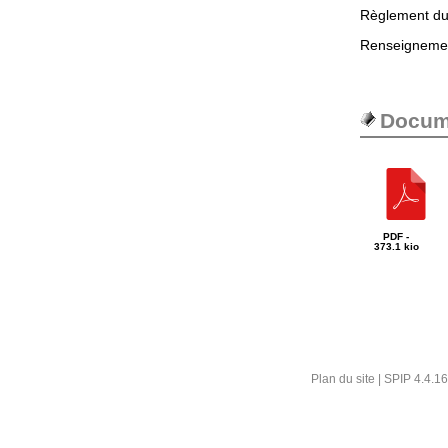
Règlement du 
Renseignemen
Docume
PDF -
373.1 kio
Plan du site
|
SPIP 4.4.16