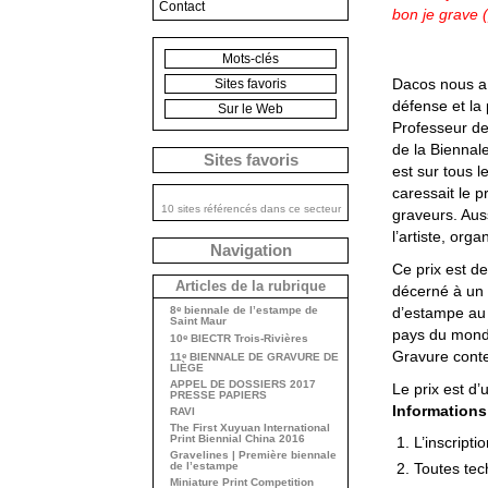
Contact
bon je grave 
Mots-clés
Dacos nous a q
Sites favoris
défense et la 
Sur le Web
Professeur de
de la Biennal
Sites favoris
est sur tous l
caressait le pr
10 sites référencés dans ce secteur
graveurs. Auss
l’artiste, org
Navigation
Ce prix est de
Articles de la rubrique
décerné à un
e
d’estampe au 
8
biennale de l’estampe de
Saint Maur
pays du monde
e
10
BIECTR Trois-Rivières
Gravure cont
e
11
BIENNALE DE GRAVURE DE
LIÈGE
APPEL DE DOSSIERS 2017
Le prix est d
PRESSE PAPIERS
Informations
RAVI
The First Xuyuan International
Print Biennial China 2016
L’inscripti
Gravelines | Première biennale
de l’estampe
Toutes tec
Miniature Print Competition