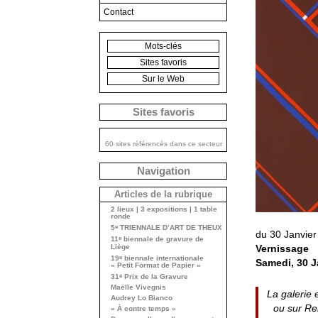
Contact
Mots-clés
Sites favoris
Sur le Web
Sites favoris
60 sites référencés dans ce secteur
Navigation
Articles de la rubrique
2 lieux | 3 expositions | 1 table
ronde
e
5
TRIENNALE D’ART DE THEUX
du 30 Janvier
e
11
biennale de gravure de
Vernissage
Liège
e
19
biennale internationale
Samedi, 30 J
« Petit Format de Papier »
e
31
Prix de la Gravure
Maëlle Vivegnis
La galerie 
Audrey Lo Bianco
ou sur Re
« À contre temps »