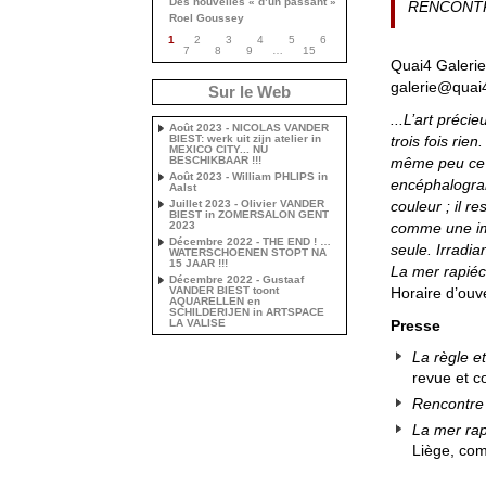
Des nouvelles « d’un passant »
RENCONTRE 
Roel Goussey
1
2
3
4
5
6
7
8
9
…
15
Quai4 Galerie 
galerie@quai
Sur le Web
...L’art préci
Août 2023 - NICOLAS VANDER
trois fois rie
BIEST: werk uit zijn atelier in
MEXICO CITY... NU
même peu ce n’
BESCHIKBAAR !!!
Août 2023 - William PHLIPS in
encéphalogra
Aalst
couleur ; il r
Juillet 2023 - Olivier VANDER
BIEST in ZOMERSALON GENT
comme une ima
2023
Décembre 2022 - THE END ! …
seule. Irradia
WATERSCHOENEN STOPT NA
15 JAAR !!!
La mer rapié
Décembre 2022 - Gustaaf
Horaire d’ouv
VANDER BIEST toont
AQUARELLEN en
SCHILDERIJEN in ARTSPACE
Presse
LA VALISE
La règle et
revue et c
Rencontre 
La mer ra
Liège, com