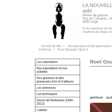
LA NOUVEL
asbl
Atelier de gravure
Rue de Campine, 14
4000 Liège
École supérieure des Arts
Académie des Beaux-Ar
Accueil du site
>
Des graveurs et des graveuses d’
d’ailleurs
>
Roel Goussey | Quai 4
Roel Gou
Les calendriers
Nos expositions et nos
activités
Des graveurs et des
graveuses d’ici et d’ailleurs
Les annonces
Les techniques
peinture . scu
Dacos dit Guillaume (1940-
2012)
L’atelier