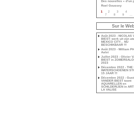
Des nouvelles « d’un 
Roel Goussey
1
2
3
4
7
8
9
…
Sur le We
Août 2023 - NICOLAS
BIEST: werk uit zijn ate
MEXICO CITY... NU
BESCHIKBAAR !!!
Août 2023 - William P
Aalst
Juillet 2023 - Olivier
BIEST in ZOMERSAL
2023
Décembre 2022 - THE
WATERSCHOENEN ST
15 JAAR !!!
Décembre 2022 - Gust
VANDER BIEST toont
AQUARELLEN en
SCHILDERIJEN in AR
LA VALISE