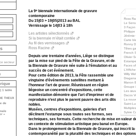
La 9
biennale internationale de gravure
e
contemporaine
Ross Ra
Du 15|03 > 19|05|2013 au BAL
Le Sens
Vernissage le 14|03 à 18h
3 Façon
Philippe
Les artistes sélectionnés
Jérémie 
Si la biennale m’était contée
Carte bl
Au fil des vernissages
Ronny D
Ross Racine
is
Têtes ga
French 
Depuis une trentaine d’années, Liège se distingue
Olivier 
par la mise sur pied de la Fête de la Gravure, et de
Estampe
ce secteur
la Biennale de Gravure née suite à l’émulation et au
Faces of
L’Affich
succès de cet événement.
n
Willy We
Pour cette édition de 2013, la Fête rassemble une
Dragana 
vingtaine d’événements satellites mettant à
Manon Ba
brique
l’honneur l’art de graver. Réunissant en région
Groupe i
liégeoise un concentré d’expositions, cette
| 1 table
Les œuv
manifestation démontre que l’art d’imprimer et de
Dacos Vo
DE THEUX
reproduire n’est plus le parent pauvre des arts dits
La nouv
e de
Saint-Lu
nobles.
Multiple
Musées, centres d’expositions, galeries d’art
onale
Sylvie C
déclinent l’estampe sous toutes ses formes, ses
er »
techniques, ses formats. Cette recherche de mise en valeur de 
un contexte de stimulation artistique peu banal en Europe.
Dans le prolongement de la Biennale de Gravure, qui inscrit la
contemporanéité par la pluralité des techniques et des options