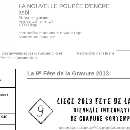
LA NOUVELLE POUPÉE D’ENCRE
asbl
Atelier de gravure
Rue de Campine, 14
4000 Liège
École supérieure des Arts de la Ville de Liège
Académie des Beaux-Arts
Des graveurs et des graveuses d’ici et
Rechercher dans le site
ête de la Gravure 2013
e
La 9
Fête de la Gravure 2013
s
lleurs
(1940-
http://beauxartsliege.be/IMG/jpg/logo9biennales.jp