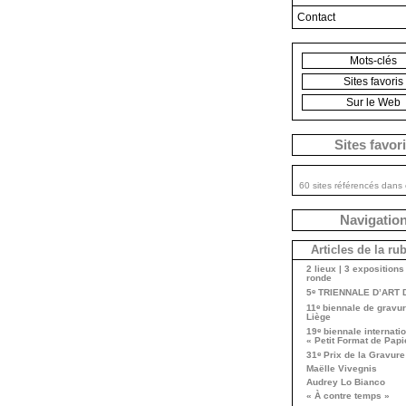
Contact
Mots-clés
Sites favoris
Sur le Web
Sites favor
60 sites référencés dans 
Navigatio
Articles de la ru
2 lieux | 3 expositions 
ronde
e
5
TRIENNALE D’ART 
e
11
biennale de gravur
Liège
e
19
biennale internati
« Petit Format de Papi
e
31
Prix de la Gravure
Maëlle Vivegnis
Audrey Lo Bianco
« À contre temps »