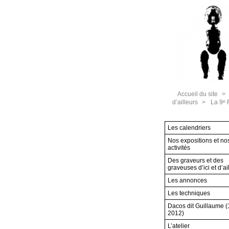
Accueil du site
>
e
d’ailleurs
>
La 9
F
Les calendriers
Nos expositions et no
activités
Des graveurs et des
graveuses d’ici et d’ai
Les annonces
Les techniques
Dacos dit Guillaume 
2012)
L’atelier