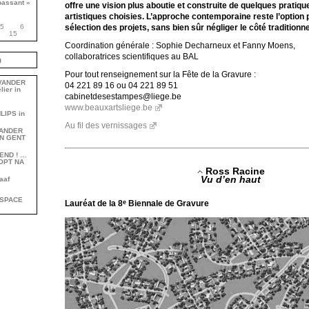
passant »
offre une vision plus aboutie et construite de quelques prati
artistiques choisies. L’approche contemporaine reste l’option pr
sélection des projets, sans bien sûr négliger le côté traditionne
5
6
15
Coordination générale : Sophie Decharneux et Fanny Moens,
collaboratrices scientifiques au BAL
b
Pour tout renseignement sur la Fête de la Gravure :
 VANDER
04 221 89 16 ou 04 221 89 51
lier in
cabinetdesestampes@liege.be
www.beauxartsliege.be
HLIPS in
Au fil des vernissages
 VANDER
ON GENT
 END ! …
OPT NA
Ross Racine
Vu d’en haut
aaf
TSPACE
Lauréat de la 8
Biennale de Gravure
e