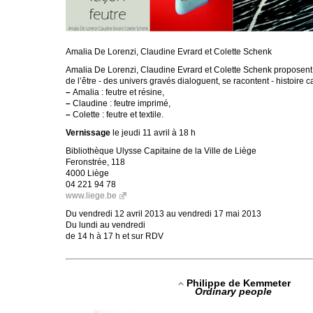
Amalia De Lorenzi, Claudine Evrard et Colette Schenk
Amalia De Lorenzi, Claudine Evrard et Colette Schenk proposen
de l’être - des univers gravés dialoguent, se racontent - histoire ca
–
Amalia : feutre et résine,
–
Claudine : feutre imprimé,
–
Colette : feutre et textile.
Vernissage
le jeudi 11 avril à 18 h
Bibliothèque Ulysse Capitaine de la Ville de Liège
Feronstrée, 118
4000 Liège
04 221 94 78
www.liege.be
Du vendredi 12 avril 2013 au vendredi 17 mai 2013
Du lundi au vendredi
de 14 h à 17 h et sur RDV
Philippe de Kemmeter
Ordinary people