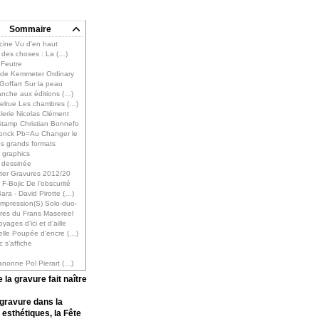
Sommaire
cine Vu d’en haut
 des choses : La (…)
 Feutre
 de Kemmeter Ordinary
Goffart Sur la peau
anche aux éditions (…)
elrue Les chambres (…)
lerie Nicolas Clément
Stamp Christian Bonnefo
Sonck Pb=Au Changer le
s grands formats
 graphics
e dessinée
lter Gravures 2012/20
F-Bojic De l’obscurité
ra - David Pirotte (…)
mpression(S) Solo-duo-
res du Frans Masereel
yages d’ici et d’aille
elle Poupée d’encre (…)
c s’affiche
s
anonne Pol Pierart (…)
la gravure fait naître
 gravure dans la
 esthétiques, la Fête