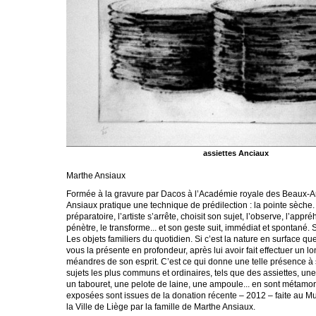
assiettes Anciaux
Marthe Ansiaux
Formée à la gravure par Dacos à l’Académie royale des Beaux-Ar
Ansiaux pratique une technique de prédilection : la pointe sèche
préparatoire, l’artiste s’arrête, choisit son sujet, l’observe, l’appré
pénètre, le transforme... et son geste suit, immédiat et spontané.
Les objets familiers du quotidien. Si c’est la nature en surface que l
vous la présente en profondeur, après lui avoir fait effectuer un l
méandres de son esprit. C’est ce qui donne une telle présence à
sujets les plus communs et ordinaires, tels que des assiettes, un
un tabouret, une pelote de laine, une ampoule... en sont métam
exposées sont issues de la donation récente – 2012 – faite au 
la Ville de Liège par la famille de Marthe Ansiaux.