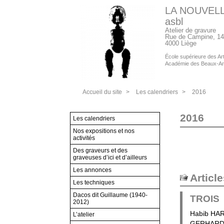
LA NOUVEL
asbl
Atelier de gravure
Rue de Campine, 14
4000 Liège
École supérieure des Arts
Académie des Beaux-Ar
Accueil du site
>
Les calendriers
>
2016
2016
Les calendriers
Nos expositions et nos
activités
Des graveurs et des
graveuses d’ici et d’ailleurs
Les annonces
Articl
Les techniques
Dacos dit Guillaume (1940-
TROIS
2012)
Habib HAR
L’atelier
GERHARDS 