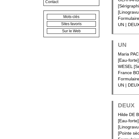
Contact
[Sérigraph
[Linogravu
Mots-clés
Formulaire
Sites favoris
UN | DEUX
Sur le Web
UN
Maria PAC
[Eau-forte
WESEL [Sér
France BO
Formulaire
UN | DEUX
DEUX
Hilde DE 
[Eau-forte
[Linograv
[Pointe sè