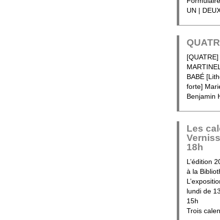
Formulaire
UN | DEUX
QUATRE
[QUATRE] 
MARTINELL
BABÉ [Lit
forte] Mar
Benjamin 
Les cal
Vernis
18h
L’édition 
à la Bibli
L’expositi
lundi de 1
15h
Trois cale