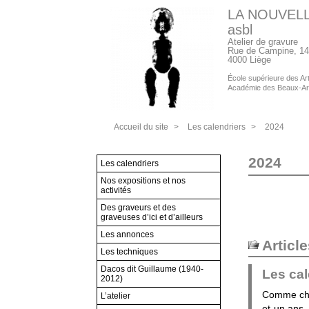
LA NOUVEL
asbl
Atelier de gravure
Rue de Campine, 14
4000 Liège
École supérieure des Arts
Académie des Beaux-Ar
Accueil du site
>
Les calendriers
>
2024
2024
Les calendriers
Nos expositions et nos
activités
Des graveurs et des
graveuses d’ici et d’ailleurs
Les annonces
Articl
Les techniques
Dacos dit Guillaume (1940-
Les cal
2012)
Comme cha
L’atelier
et-un ans,