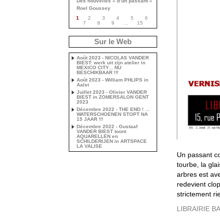
Des nouvelles « d’un passant »
Roel Goussey
1
2
3
4
5
6
7
8
9
…
15
Sur le Web
Août 2023 - NICOLAS VANDER
BIEST: werk uit zijn atelier in
MEXICO CITY... NU
BESCHIKBAAR !!!
Août 2023 - William PHLIPS in
Aalst
Juillet 2023 - Olivier VANDER
BIEST in ZOMERSALON GENT
2023
Décembre 2022 - THE END ! …
WATERSCHOENEN STOPT NA
15 JAAR !!!
Décembre 2022 - Gustaaf
VANDER BIEST toont
AQUARELLEN en
SCHILDERIJEN in ARTSPACE
LA VALISE
Un passant co
tourbe, la glai
arbres est ave
redevient clop
strictement ri
LIBRAIRIE B