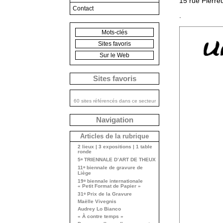
15 rue Pierr
Contact
.
Mots-clés
Sites favoris
Sur le Web
Sites favoris
60 sites référencés dans ce secteur
Navigation
Articles de la rubrique
2 lieux | 3 expositions | 1 table
ronde
e
5
TRIENNALE D’ART DE THEUX
e
11
biennale de gravure de
Liège
e
19
biennale internationale
« Petit Format de Papier »
e
31
Prix de la Gravure
Maëlle Vivegnis
Audrey Lo Bianco
« À contre temps »