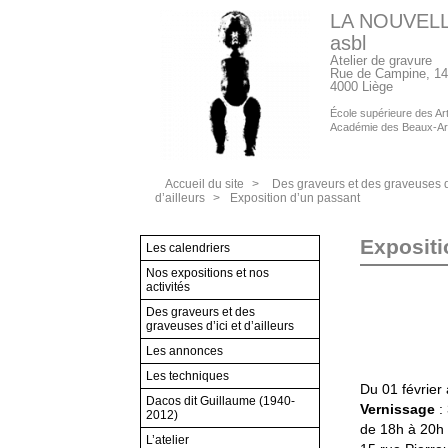
LA NOUVEL
asbl
Atelier de gravure
Rue de Campine, 14
4000 Liège
École supérieure des Arts
Académie des Beaux-Ar
Accueil du site
>
Des graveurs et des graveuses d’
d’ailleurs
>
Exposition d’un passant
Expositi
Les calendriers
Nos expositions et nos
activités
Des graveurs et des
graveuses d’ici et d’ailleurs
Les annonces
Les techniques
Du 01 février
Dacos dit Guillaume (1940-
Vernissage
: 
2012)
de 18h à 20h -
L’atelier