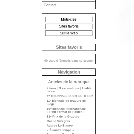
Contact
Mots-clés
Sites favoris
Sur le Web
Sites favoris
60 sites référencés dans ce secteur
Navigation
Articles de la rubrique
2 lieux | 3 expositions | 1 table
ronde
e
5
TRIENNALE D’ART DE THEUX
e
11
biennale de gravure de
Liège
e
19
biennale internationale
« Petit Format de Papier »
e
31
Prix de la Gravure
Maëlle Vivegnis
Audrey Lo Bianco
« À contre temps »