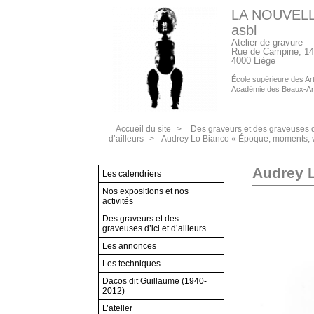
LA NOUVEL
asbl
Atelier de gravure
Rue de Campine, 14
4000 Liège
École supérieure des Arts
Académie des Beaux-Ar
Accueil du site
>
Des graveurs et des graveuses d’
d’ailleurs
>
Audrey Lo Bianco « Époque, moments, v
Audrey L
Les calendriers
Nos expositions et nos
activités
Des graveurs et des
graveuses d’ici et d’ailleurs
Les annonces
Les techniques
Dacos dit Guillaume (1940-
2012)
L’atelier