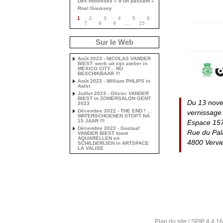
Des nouvelles « d’un passant »
Roel Goussey
1
2
3
4
5
6
7
8
9
…
15
Sur le Web
Août 2023 - NICOLAS VANDER
BIEST: werk uit zijn atelier in
MEXICO CITY... NU
BESCHIKBAAR !!!
Août 2023 - William PHLIPS in
Aalst
Juillet 2023 - Olivier VANDER
BIEST in ZOMERSALON GENT
Du 13 nov
2023
Décembre 2022 - THE END ! …
vernissage
WATERSCHOENEN STOPT NA
15 JAAR !!!
Espace 15
Décembre 2022 - Gustaaf
Rue du Pal
VANDER BIEST toont
AQUARELLEN en
4800 Vervi
SCHILDERIJEN in ARTSPACE
LA VALISE
Plan du site
|
SPIP 4.4.16