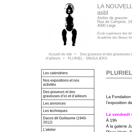
LA NOUVEL
asbl
Atelier de gravure
Rue de Campine, 14
4000 Liège
École supérieure des Arts
Académie des Beaux-Ar
Accueil du site
>
Des graveurs et des graveuses d’
d’ailleurs
>
PLURIEL - SINGULIERS
PLURIEL
Les calendriers
Nos expositions et nos
activités
Des graveurs et des
graveuses d’ici et d’ailleurs
La Fondation 
l’exposition de
Les annonces
Les techniques
Le vendredi
Dacos dit Guillaume (1940-
À 19h
2012)
À la galerie J
L’atelier