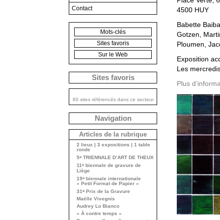
Place Verte, 6
Contact
4500 HUY
Babette Baiba
Mots-clés
Gotzen, Marti
Sites favoris
Ploumen, Jacq
Sur le Web
Exposition a
Les mercredis
Sites favoris
Plus d’inform
60 sites référencés dans ce secteur
Navigation
Articles de la rubrique
2 lieux | 3 expositions | 1 table
ronde
e
5
TRIENNALE D’ART DE THEUX
e
11
biennale de gravure de
Liège
e
19
biennale internationale
« Petit Format de Papier »
e
31
Prix de la Gravure
Maëlle Vivegnis
Audrey Lo Bianco
« À contre temps »