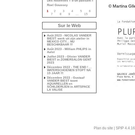
Des nouvelles « d’un passant »
Roel Goussey
© Martina GIl
1
2
3
4
5
6
7
8
9
…
15
Sur le Web
Août 2023 - NICOLAS VANDER
BIEST: werk uit zijn atelier in
MEXICO CITY... NU
BESCHIKBAAR !!!
Août 2023 - William PHLIPS in
Aalst
Juillet 2023 - Olivier VANDER
BIEST in ZOMERSALON GENT
2023
Décembre 2022 - THE END ! …
WATERSCHOENEN STOPT NA
15 JAAR !!!
Décembre 2022 - Gustaaf
VANDER BIEST toont
AQUARELLEN en
SCHILDERIJEN in ARTSPACE
LA VALISE
Plan du site
|
SPIP 4.4.16