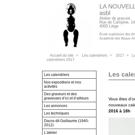
LA NOUVEL
asbl
Atelier de gravure
Rue de Campine, 14
4000 Liège
École supérieure des Arts
Académie des Beaux-Ar
Accueil du site
>
Les calendriers
>
2017
>
L
calendriers 2017
Les cale
Les calendriers
Nos expositions et nos
activités
Des graveurs et des
graveuses d’ici et d’ailleurs
Vous êtes d’or
nouveaux cale
Les annonces
2016 à 18h
Les techniques
Dacos dit Guillaume (1940-
2012)
L’atelier