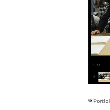
1
/
29
Portfol