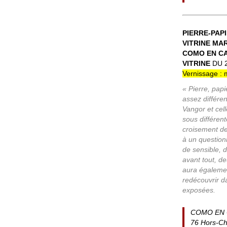
PIERRE-PAP
VITRINE MA
COMO EN CA
VITRINE
DU 
Vernissage : 
« Pierre, papi
assez différe
Vangor et cel
sous différen
croisement de
à un question
de sensible, 
avant tout, de
aura égalemen
redécouvrir d
exposées.
COMO EN 
76 Hors-Cha