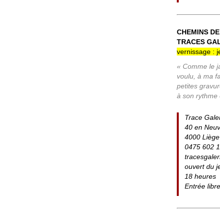
CHEMINS DE
TRACES GALE
vernissage : j
« Comme le jar
voulu, à ma fa
petites gravu
à son rythme e
Trace Gale
40 en Neuv
4000 Liège
0475 602 
tracesgale
ouvert du j
18 heures
Entrée libr