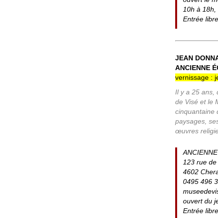
10h à 18h,
Entrée libr
JEAN DONNA
ANCIENNE É
vernissage : j
Il y a 25 ans
de Visé et le
cinquantaine 
paysages, ses 
œuvres religi
ANCIENNE
123 rue de 
4602 Chera
0495 496 
museedevi
ouvert du 
Entrée libr