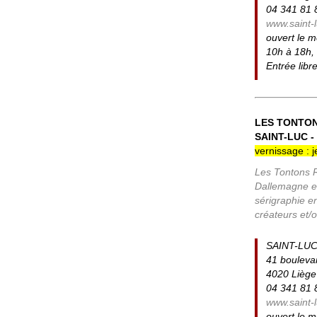
04 341 81 
www.saint-
ouvert le m
10h à 18h,
Entrée libr
LES TONTO
SAINT-LUC -
vernissage : 
Les Tontons R
Dallemagne et 
sérigraphie en
créateurs et/o
SAINT-LUC
41 boulevar
4020 Liège
04 341 81 
www.saint-
ouvert le m