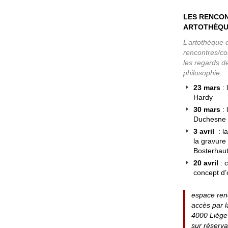
LES RENCO
ARTOTHÈQUE 
L’artothèque 
rencontres/co
les regards de
philosophie.
23 mars
: 
Hardy
30 mars
: 
Duchesne
3 avril
: l
la gravure
Bosterhau
20 avril
: c
concept d’o
espace renc
accès par 
4000 Liège
sur réserv