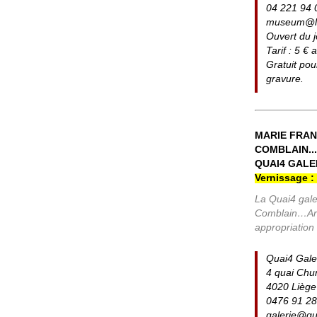
04 221 94 
museum@l
Ouvert du 
Tarif : 5 € 
Gratuit pou
gravure.
MARIE FRAN
COMBLAIN...
QUAI4 GALER
Vernissage :
La Quai4 gale
Comblain…Arti
appropriation
Quai4 Gale
4 quai Churc
4020 Liège
0476 91 28
galerie@q