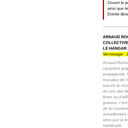
Ouvert le j
ainsi que l
Entrée libr
ARNAUD ROC
COLLECTIV
LE HANGAR A
Vernissage : 
Arnaud Rochard
caractère grap
propagande, l
macabre de l’h
encore le mon
dix ans des il
livres ou d’af
gravure, c’est
de la Louvière
actuellement à
ainsi que la l
médiévale.