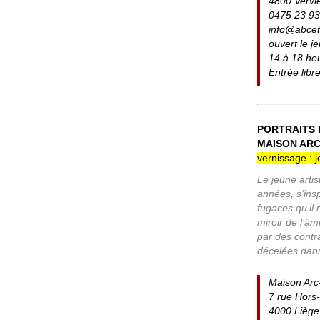
4800 Vervi
0475 23 93
info@abce
ouvert le j
14 à 18 he
Entrée libr
PORTRAITS 
MAISON ARC-
vernissage : 
Le jeune artis
années, s’insp
fugaces qu’il 
miroir de l’â
par des contra
décelées dans
Maison Arc
7 rue Hors
4000 Liège