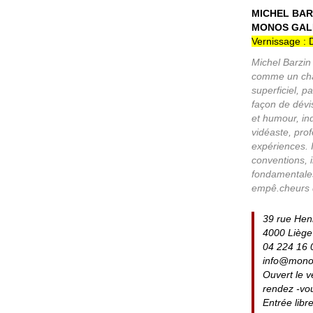
MICHEL BAR
MONOS GALL
Vernissage :
Michel Barzin 
comme un cham
superficiel, p
façon de dévis
et humour, in
vidéaste, prof
expériences. I
conventions, i
fondamentales 
empê.cheurs 
39 rue Henr
4000 Liège
04 224 16 
info@mono
Ouvert le 
rendez -vo
Entrée libr