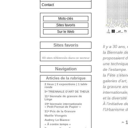
Contact
Mots-clés
Sites favoris
Sur le Web
Sites favoris
Il y a 30 ans,
la Biennale de
proposaient d
60 sites référencés dans ce secteur
une technique
Navigation
de l’estampe.
la Fête s’éten
Articles de la rubrique
galeries d’ar
2 lieux | 3 expositions | 1 table
la gravure an
ronde
internationale
e
5
TRIENNALE D’ART DE THEUX
e
11
biennale de gravure de
et la diversit
Liège
À l’initiative
e
19
biennale internationale
« Petit Format de Papier »
l’Urbanisme de
e
31
Prix de la Gravure
Maëlle Vivegnis
Audrey Lo Bianco
1
« À contre temps »