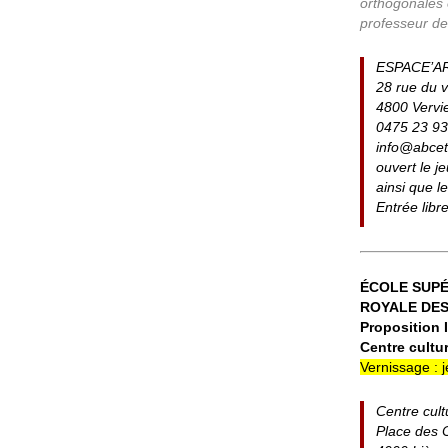
orthogonales 
professeur de
ESPACE’A
28 rue du v
4800 Vervi
0475 23 93
info@abce
ouvert le j
ainsi que l
Entrée libr
ÉCOLE SUPÉ
ROYALE DES
Proposition I
Centre cultu
Vernissage : 
Centre cult
Place des 