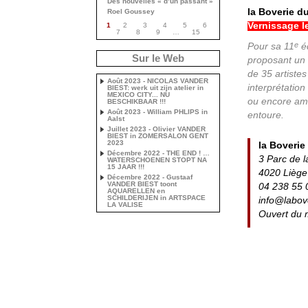
Des nouvelles « d’un passant »
la Boverie d
Roel Goussey
Vernissage l
1
2
3
4
5
6
7
8
9
…
15
e
Pour sa 11
éd
Sur le Web
proposant un 
de 35 artistes
Août 2023 - NICOLAS VANDER
interprétation
BIEST: werk uit zijn atelier in
MEXICO CITY... NU
ou encore amé
BESCHIKBAAR !!!
Août 2023 - William PHLIPS in
entoure.
Aalst
Juillet 2023 - Olivier VANDER
BIEST in ZOMERSALON GENT
2023
la Boverie
Décembre 2022 - THE END ! …
3 Parc de l
WATERSCHOENEN STOPT NA
15 JAAR !!!
4020 Liège
Décembre 2022 - Gustaaf
VANDER BIEST toont
04 238 55 
AQUARELLEN en
SCHILDERIJEN in ARTSPACE
info@labo
LA VALISE
Ouvert du 