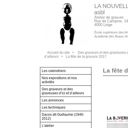
LA NOUVEL
asbl
Atelier de gravure
Rue de Campine, 14
4000 Liège
École supérieure des Arts
Académie des Beaux-Ar
Accueil du site
>
Des graveurs et des graveuses d’
d’ailleurs
>
La fête de la gravure 2017
La fête 
Les calendriers
Nos expositions et nos
activités
Des graveurs et des
graveuses d’ici et d’ailleurs
Les annonces
Les techniques
Dacos dit Guillaume (1940-
2012)
L’atelier