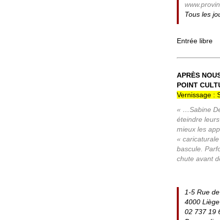
www.provin
Tous les jo
Entrée libre
APRÈS NOUS
POINT CULT
Vernissage :
« …Sabine Del
éteindre leurs
mieux les app
« caricaturale
bascule. Parfo
chute avant d
1-5 Rue de l
4000 Liège
02 737 19 6