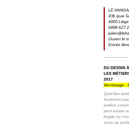
LE HANGA
43b quai S
4000 Liège
0498 627 
julien@leh
Ouvert le m
Entrée libr
DU DESSIN 
LES MÉTIERS
2017
Vernissage : 
Quel lien exis
forcément par
entière comme
peut exister e
fragile où s’in
aussi sa surfa