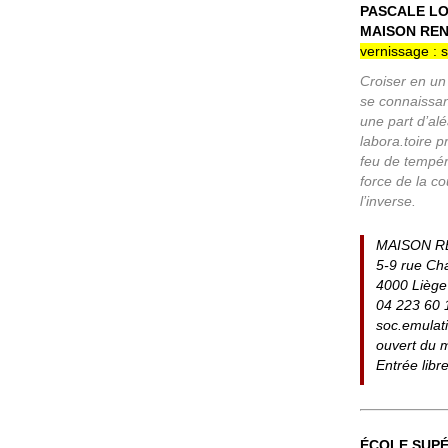
PASCALE LO
MAISON RENA
vernissage : 
Croiser en un 
se connaissant
une part d’al
labora.toire p
feu de tempér
force de la cou
l’inverse.
MAISON R
5-9 rue Ch
4000 Liège
04 223 60 
soc.emula
ouvert du 
Entrée libr
ÉCOLE SUPÉ