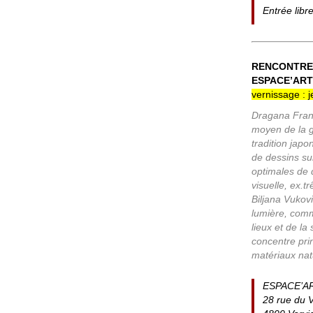
Entrée libr
RENCONTRE 
ESPACE’ART
vernissage : 
Dragana Frans
moyen de la g
tradition jap
de dessins sur
optimales de 
visuelle, ex.
Biljana Vukov
lumière, comm
lieux et de la
concentre pri
matériaux natu
ESPACE’A
28 rue du 