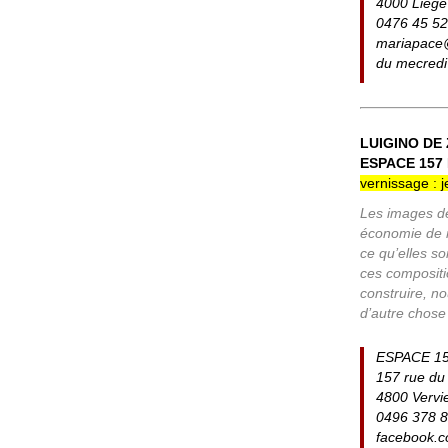
4000 Liège
0476 45 52
mariapac
du mecredi
LUIGINO DE 
ESPACE 157 
vernissage : 
Les images de 
économie de m
ce qu’elles s
ces compositio
construire, no
d’autre chose
ESPACE 1
157 rue du 
4800 Vervi
0496 378 
facebook.c