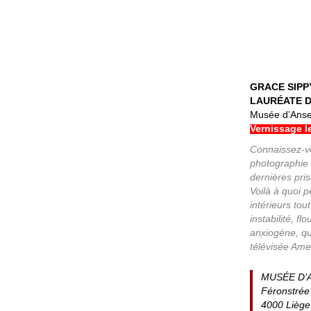
GRACE SIPP
LAURÉATE D
Musée d’Anse
Vernissage l
Connaissez-vo
photographie a
dernières pri
Voilà à quoi 
intérieurs to
instabilité, f
anxiogène, qui
télévisée Ame
MUSÉE D
Féronstrée
4000 Liège