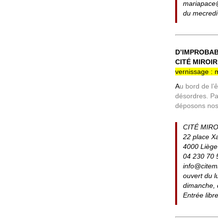
mariapac
du mecredi
D’IMPROBAB
CITÉ MIROIR
vernissage : 
A
u bord de l’
désordres. Pa
déposons nos c
CITÉ MIRO
22 place X
4000 Liège
04 230 70 
info@citem
ouvert du l
dimanche, 
Entrée libr