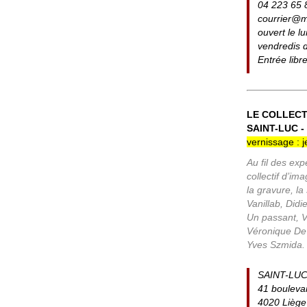
04 223 65 
courrier@m
ouvert le l
vendredis 
Entrée libr
LE COLLECT
SAINT-LUC -
vernissage : 
Au fil des ex
collectif d’i
la gravure, la
Vanillab, Did
Un passant, V
Véronique De 
Yves Szmida.
SAINT-LUC
41 boulevar
4020 Liège