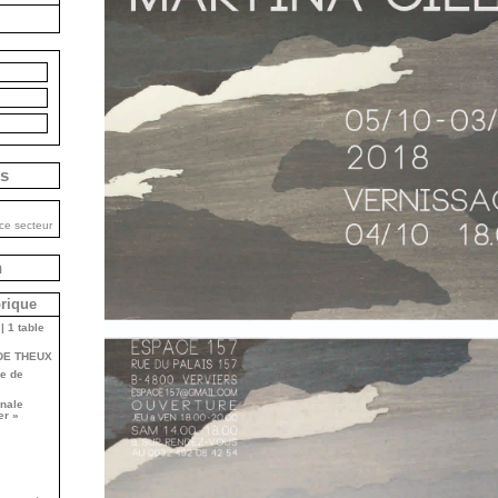
is
ce secteur
n
brique
| 1 table
DE THEUX
e de
onale
er »