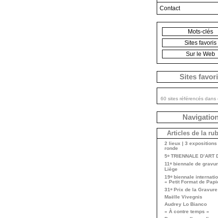
Contact
Mots-clés
Sites favoris
Sur le Web
Sites favor
60 sites référencés dans 
Navigatio
Articles de la ru
2 lieux | 3 expositions 
ronde
e
5
TRIENNALE D’ART 
e
11
biennale de gravur
Liège
e
19
biennale internati
« Petit Format de Papi
e
31
Prix de la Gravure
Maëlle Vivegnis
Audrey Lo Bianco
« À contre temps »