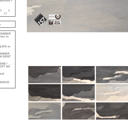
passant »
5
6
15
b
 VANDER
lier in
HLIPS in
 VANDER
ON GENT
 END ! …
OPT NA
aaf
TSPACE