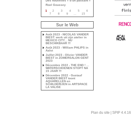
Des nouvelles « d’un passant »
Roel Goussey
1
2
3
4
5
6
7
8
9
…
15
Sur le Web
Août 2023 - NICOLAS VANDER
BIEST: werk uit zijn atelier in
MEXICO CITY... NU
BESCHIKBAAR !!!
Août 2023 - William PHLIPS in
Aalst
Juillet 2023 - Olivier VANDER
BIEST in ZOMERSALON GENT
2023
Décembre 2022 - THE END ! …
WATERSCHOENEN STOPT NA
15 JAAR !!!
Décembre 2022 - Gustaaf
VANDER BIEST toont
AQUARELLEN en
SCHILDERIJEN in ARTSPACE
LA VALISE
Plan du site
|
SPIP 4.4.16