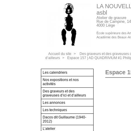
LA NOUVEL
asbl
Atelier de gravure
Rue de Campine, 14
4000 Liège
École supérieure des Arts
Académie des Beaux-Ar
Accueil du site
>
Des graveurs et des graveuses d’
d’ailleurs
>
Espace 157 | AD QUADRIVIUM #1 Philip
Espace 1
Les calendriers
Nos expositions et nos
activités
Des graveurs et des
graveuses d’ici et d’ailleurs
Les annonces
Les techniques
Dacos dit Guillaume (1940-
2012)
L’atelier