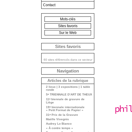
Contact
Mots-clés
Sites favoris
Sur le Web
Sites favoris
60 sites référencés dans ce secteur
Navigation
Articles de la rubrique
2 lieux | 3 expositions | 1 table
ronde
e
5
TRIENNALE D’ART DE THEUX
e
11
biennale de gravure de
Liège
e
19
biennale internationale
« Petit Format de Papier »
e
31
Prix de la Gravure
Maëlle Vivegnis
Audrey Lo Bianco
« À contre temps »