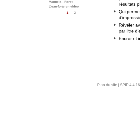
Manuels - Roret
résultats 
L’eau-forte en vidéo
Qui permet
1
2
d’impressio
Révéler av
par litre d
Encrer et
Plan du site
|
SPIP 4.4.16