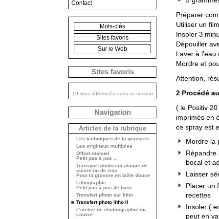
5 grammes
Contact
Préparer comm
Utiliser un film
Mots-clés
Insoler 3 minu
Sites favoris
Dépouiller av
Sur le Web
Laver à l’eau
Mordre et po
Sites favoris
Attention, résu
2 Procédé au
19 sites référencés dans ce secteur
( le Positiv 2
Navigation
imprimés en él
ce spray est 
Articles de la rubrique
Les techniques de la gravures
Mordre la p
Les originaux multiples
Répandre a
Offset manuel
Petit pas à pas ...
bocal et a
Transport photo sur plaque de
cuivre ou de zinc
Laisser sé
Pour la gravure en taille douce
Lithographie
Placer un 
Petit pas à pas de base
recettes
Transfert photo sur litho
Transfert photo litho II
Insoler ( e
L’atelier de chalcographie du
Louvre
peut en va