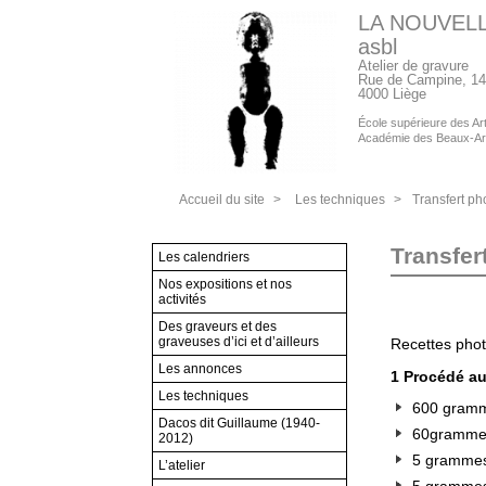
LA NOUVEL
asbl
Atelier de gravure
Rue de Campine, 14
4000 Liège
École supérieure des Arts
Académie des Beaux-Ar
Accueil du site
>
Les techniques
>
Transfert pho
Transfert
Les calendriers
Nos expositions et nos
activités
Des graveurs et des
graveuses d’ici et d’ailleurs
Recettes photo
Les annonces
1 Procédé au
Les techniques
600 gramme
Dacos dit Guillaume (1940-
60gramme
2012)
5 grammes
L’atelier