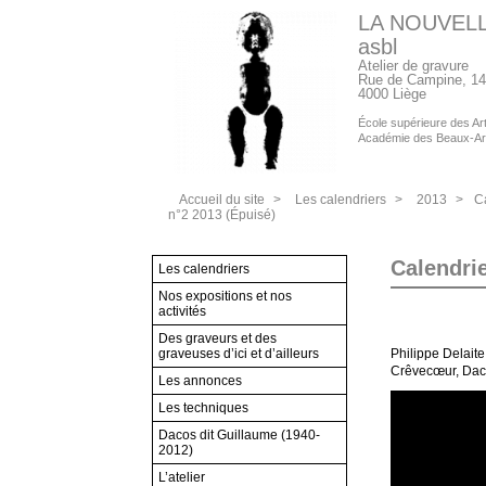
LA NOUVEL
asbl
Atelier de gravure
Rue de Campine, 14
4000 Liège
École supérieure des Arts
Académie des Beaux-Ar
Accueil du site
>
Les calendriers
>
2013
>
C
n°2 2013 (Épuisé)
Calendrie
Les calendriers
Nos expositions et nos
activités
Des graveurs et des
graveuses d’ici et d’ailleurs
Philippe Delaite
Crêvecœur, Da
Les annonces
Les techniques
Dacos dit Guillaume (1940-
2012)
L’atelier