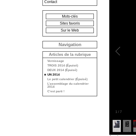
Contact
Mots-clés
Sites favoris
Sur le Web
Navigation
Articles de la rubrique
Vernissage
TROIS 2014 (Épuisé)
DEUX 2014 (Épuisé)
UN 2014
Le petit calendrier (Épuisé)
L’assemblage du calendrier
2014
C’est parti !
1
/
7