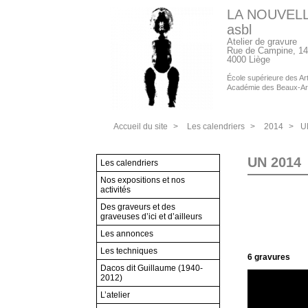
LA NOUVEL
asbl
Atelier de gravure
Rue de Campine, 14
4000 Liège
École supérieure des Arts
Académie des Beaux-Ar
Accueil du site
>
Les calendriers
>
2014
>
U
UN 2014
Les calendriers
Nos expositions et nos
activités
Des graveurs et des
graveuses d’ici et d’ailleurs
Les annonces
Les techniques
6 gravures
Dacos dit Guillaume (1940-
2012)
L’atelier