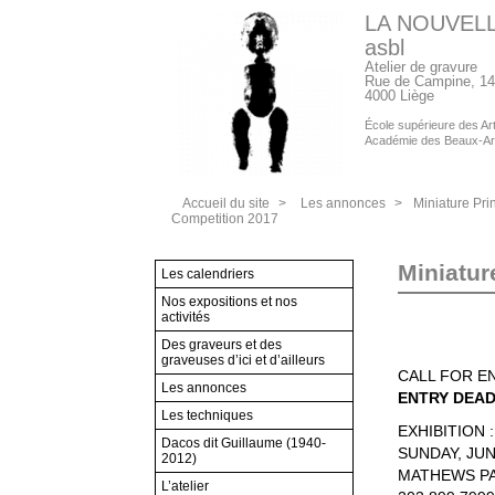
LA NOUVEL
asbl
Atelier de gravure
Rue de Campine, 14
4000 Liège
École supérieure des Arts
Académie des Beaux-Ar
Accueil du site
>
Les annonces
>
Miniature Prin
Competition 2017
Miniatur
Les calendriers
Nos expositions et nos
activités
Des graveurs et des
graveuses d’ici et d’ailleurs
CALL FOR E
Les annonces
ENTRY DEAD
Les techniques
EXHIBITION 
Dacos dit Guillaume (1940-
SUNDAY, JUNE
2012)
MATHEWS PAR
L’atelier