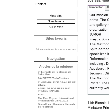
203.899.7999
Contact
Introduction
A
Our mission 
Mots-clés
prints. The 
Sites favoris
and gallery 
Sur le Web
organization
JUROR
Sites favoris
Freyda Spira
The Metropo
Spira earned
10 sites référencés dans ce secteur
specializes 
Navigation
Reformation 
including : 
Articles de la rubrique
Augsburg : 
e
8
biennale de l’estampe de
Jecmen ; Du
Saint Maur
The Metropol
e
10
BIECTR Trois-Rivières
e
11
BIENNALE DE GRAVURE DE
Prints : The
LIÈGE
currently wo
APPEL DE DOSSIERS 2017
PRESSE PAPIERS
RAVI
The First Xuyuan International
Print Biennial China 2016
11th Biennial 
Gravelines | Première biennale
de l’estampe
Miniature Pri