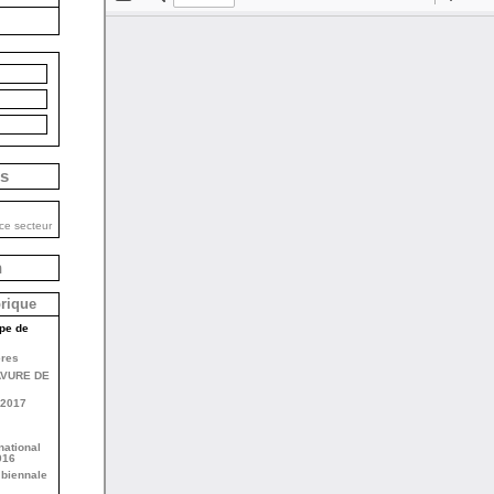
is
ce secteur
n
brique
pe de
ères
AVURE DE
2017
national
016
 biennale