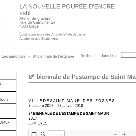
LA NOUVELLE POUPÉE D’ENCRE
asbl
Atelier de gravure
Rue de Campine, 14
4000 Liège
École supérieure des Arts de la Ville de Liège
Académie des Beaux-Arts
Rechercher dans le site
e
Les annonces
>
8
biennale de l’estampe
e
8
biennale de l’estampe de Saint Ma
s
lleurs
V I L L E D E S A I N T - M A U R - D E S - F O S S É S
7 octobre 2017 – 28 janvier 2018
8
BIENNALE DE L’ESTAMPE DE SAINT-MAUR
e
2017
(1940-
LUMIÈRES