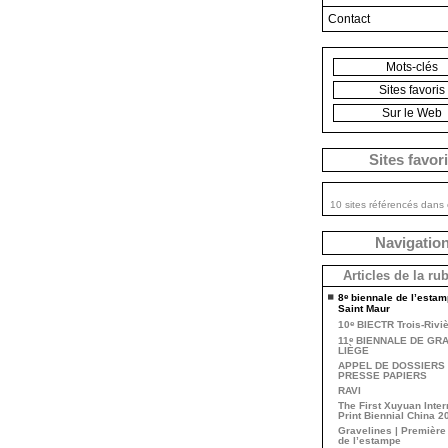
Contact
Mots-clés
Sites favoris
Sur le Web
Sites favor
10 sites référencés dans 
Navigatio
Articles de la ru
e
8
biennale de l’estam
Saint Maur
e
10
BIECTR Trois-Rivi
e
11
BIENNALE DE GR
LIÈGE
APPEL DE DOSSIERS 
PRESSE PAPIERS
RAVI
The First Xuyuan Inter
Print Biennial China 2
Gravelines | Première
de l’estampe