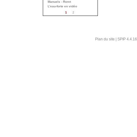
Manuels - Roret
L’eau-forte en vidéo
1
2
Plan du site
|
SPIP 4.4.16