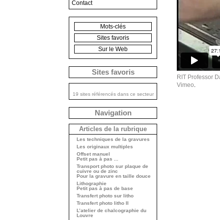
Contact
Mots-clés
Sites favoris
Sur le Web
Sites favoris
RIT Professor D
Vimeo
.
19 sites référencés dans ce secteur
Navigation
Articles de la rubrique
Les techniques de la gravures
Les originaux multiples
Offset manuel
Petit pas à pas ...
Transport photo sur plaque de
cuivre ou de zinc
Pour la gravure en taille douce
Lithographie
Petit pas à pas de base
Transfert photo sur litho
Transfert photo litho II
L’atelier de chalcographie du
Louvre