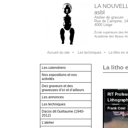
LA NOUVEL
asbl
Atelier de gravure
Rue de Campine, 14
4000 Liège
École supérieure des Arts
Académie des Beaux-Ar
Accueil du site
>
Les techniques
>
La litho en 
La litho 
Les calendriers
Nos expositions et nos
activités
Des graveurs et des
graveuses d’ici et d’ailleurs
Les annonces
Les techniques
Dacos dit Guillaume (1940-
2012)
L’atelier