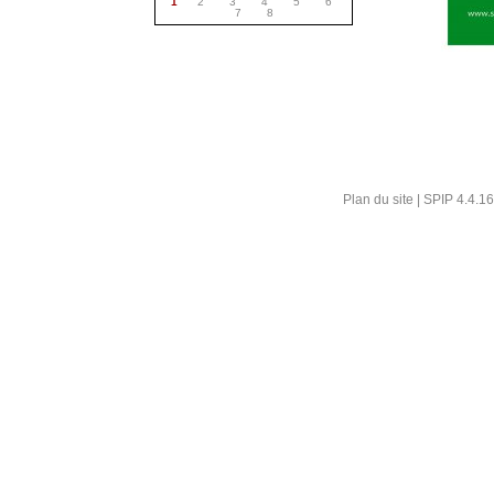
1
2
3
4
5
6
7
8
Plan du site
|
SPIP 4.4.16