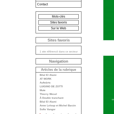
Contact
Mots-clés
Sites favoris
Sur le Web
Sites favoris
1 site référencé dans ce secteur
Navigation
Articles de la rubrique
Bilal El Alami
AT WORK
Aufwärts
LUIGINO DE ZOTTI
Mute
Thierry Wesel
À Double tranchant
Bilal El Alami
Anne Leloup et Michel Barzin
Sofie Vangor