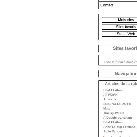
Contact
Mots-clés
Sites favoris
Sur le Web
Sites favor
1 site référencé dans c
Navigatio
Articles de la ru
Bilal El Alami
AT WORK
Aufwärts
LUIGINO DE ZOTTI
Mute
Thierry Wesel
À Double tranchant
Bilal El Alami
Anne Leloup et Michel
Sofie Vangor