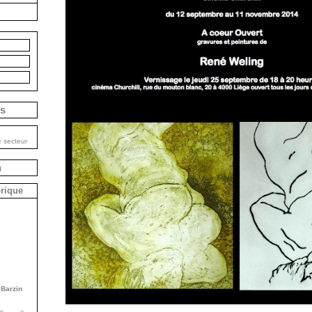
is
e secteur
n
brique
 Barzin