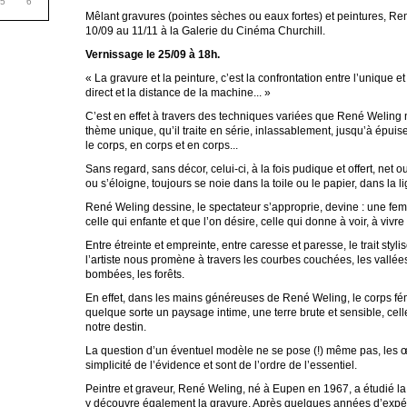
5
6
Mêlant gravures (pointes sèches ou eaux fortes) et peintures, R
10/09 au 11/11 à la Galerie du Cinéma Churchill.
Vernissage le 25/09 à 18h.
« La gravure et la peinture, c’est la confrontation entre l’unique et 
direct et la distance de la machine... »
C’est en effet à travers des techniques variées que René Weling
thème unique, qu’il traite en série, inlassablement, jusqu’à épuis
le corps, en corps et en corps...
Sans regard, sans décor, celui-ci, à la fois pudique et offert, net
ou s’éloigne, toujours se noie dans la toile ou le papier, dans la l
René Weling dessine, le spectateur s’approprie, devine : une fem
celle qui enfante et que l’on désire, celle qui donne à voir, à vivre
Entre étreinte et empreinte, entre caresse et paresse, le trait styli
l’artiste nous promène à travers les courbes couchées, les vallé
bombées, les forêts.
En effet, dans les mains généreuses de René Weling, le corps fé
quelque sorte un paysage intime, une terre brute et sensible, cell
notre destin.
La question d’un éventuel modèle ne se pose (!) même pas, les œu
simplicité de l’évidence et sont de l’ordre de l’essentiel.
Peintre et graveur, René Weling, né à Eupen en 1967, a étudié la p
y découvre également la gravure. Après quelques années d’expér