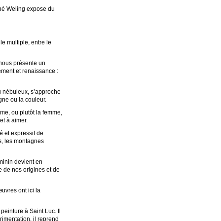
ené Weling expose du
le multiple, entre le
 nous présente un
ement et renaissance :
 ou nébuleux, s’approche
igne ou la couleur.
me, ou plutôt la femme,
 et à aimer.
sé et expressif de
es, les montagnes
minin devient en
e de nos origines et de
vres ont ici la
einture à Saint Luc. Il
imentation, il reprend