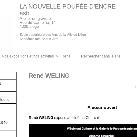
LA NOUVELLE POUPÉE D’ENCRE
asbl
Atelier de gravure
Rue de Campine, 14
4000 Liège
École supérieure des Arts de la Ville de Liège
Académie des Beaux-Arts
Nos expositions et nos activités
>
René
Rechercher dans le site
René WELING
s
v
lleurs
À cœur ouvert
René WELING
expose au cinéma Churchill.
(1940-