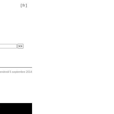
[
fr
]
endredi 5 septembre 2014