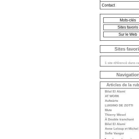
Contact
Mots-clés
Sites favoris
Sur le Web
Sites favor
1 site référencé dans c
Navigatio
Articles de la ru
Bilal El Alami
AT WORK
Aufwärts
LUIGINO DE ZOTTI
Mute
Thierry Wesel
À Double tranchant
Bilal El Alami
Anne Leloup et Michel
Sofie Vangor