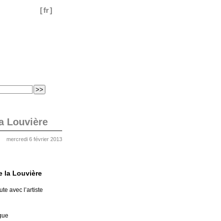
[
fr
]
a Louvière
mercredi 6 février 2013
e la Louvière
te avec l’artiste
ogue