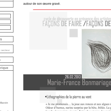
autour de son œuvre gravé.
is
e secteur
n
brique
 Barzin