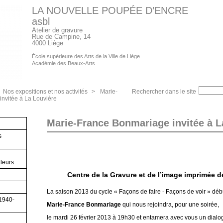
LA NOUVELLE POUPÉE D’ENCRE
asbl
Atelier de gravure
Rue de Campine, 14
4000 Liège
École supérieure des Arts de la Ville de Liège
Académie des Beaux-Arts
Nos expositions et nos activités
>
Marie-
Rechercher dans le site
nvitée à La Louvière
Marie-France Bonmariage invitée à L
s
lleurs
Centre de la Gravure et de l’image imprimée d
La saison 2013 du cycle « Façons de faire - Façons de voir » débu
(1940-
Marie-France Bonmariage
qui nous rejoindra, pour une soirée,
le mardi 26 février 2013 à 19h30 et entamera avec vous un dial